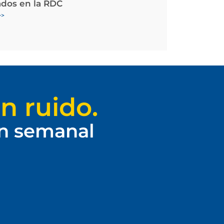
ados en la RDC
>>
n ruido.
ín semanal