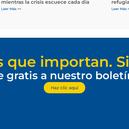
mientras la crisis escuece cada día
refugi
Leer Más >>
Leer Más 
s que importan. Si
e gratis a nuestro bolet
Haz clic aquí