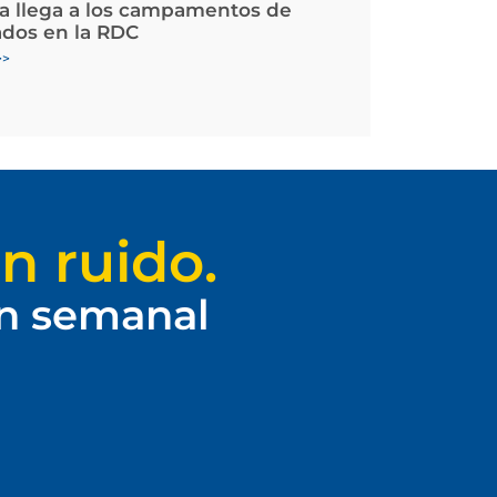
la llega a los campamentos de
ados en la RDC
>>
n ruido.
ín semanal