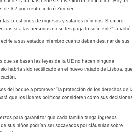
ional de cada país debe ser invertido en educación. Hoy, el
s de 6,2 por ciento, indicó Zimmer.
er las cuestiones de ingresos y salarios mínimos. Siempre
cias si a las personas no se les paga lo suficiente", añadió.
ecirle a sus estados miembro cuánto deben destinar de sus
os que se basan las leyes de la UE no hacen ninguna
esto habría sido rectificado en el nuevo tratado de Lisboa, qu
icación.
es del boque a promover "la protección de los derechos de l
 hará que los líderes políticos consideren cómo sus decisione
uerzos para garantizar que cada familia tenga ingresos
de sus niños podrían ser socavados por cláusulas sobre