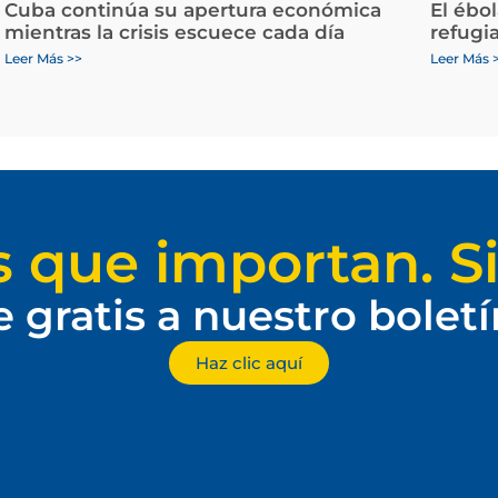
Cuba continúa su apertura económica
El ébo
mientras la crisis escuece cada día
refugi
Leer Más >>
Leer Más 
s que importan. Si
e gratis a nuestro bolet
Haz clic aquí