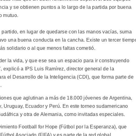
ia y se obtienen puntos a lo largo de la partida por buena
to mutuo.
 partido, en lugar de quedarse con las manos vacías, suma
 tuvo una buena conducta en la cancha. Existe un tercer tiemp
ás solidario o al que menos faltas cometió.
er la vida, y que ese sea un espacio para ir construyendo
, explicó a IPS Luis Ramírez, director general de la
 el Desarrollo de la Inteligencia (CDI), que forma parte de
.
iones que aglutinan a más de 18.000 jóvenes de Argentina,
ay, Uruguay, Ecuador y Perú. En este torneo sudamericano
udáfrica y otra de Alemania, como invitadas especiales.
imiento Football for Hope (Fútbol por la Esperanza), que
Fútbol Asociado (FIFA) y es parte de la red global