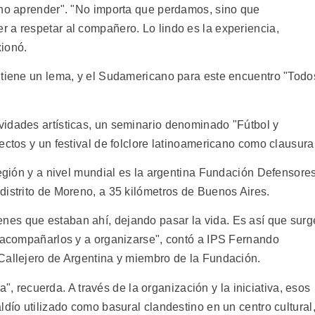
ino aprender". "No importa que perdamos, sino que
 a respetar al compañero. Lo lindo es la experiencia,
xionó.
 tiene un lema, y el Sudamericano para este encuentro "Todo
idades artísticas, un seminario denominado "Fútbol y
ectos y un festival de folclore latinoamericano como clausura
región y a nivel mundial es la argentina Fundación Defensore
distrito de Moreno, a 35 kilómetros de Buenos Aires.
es que estaban ahí, dejando pasar la vida. Es así que surg
a acompañarlos y a organizarse", contó a IPS Fernando
Callejero de Argentina y miembro de la Fundación.
ía", recuerda. A través de la organización y la iniciativa, esos
ldío utilizado como basural clandestino en un centro cultural