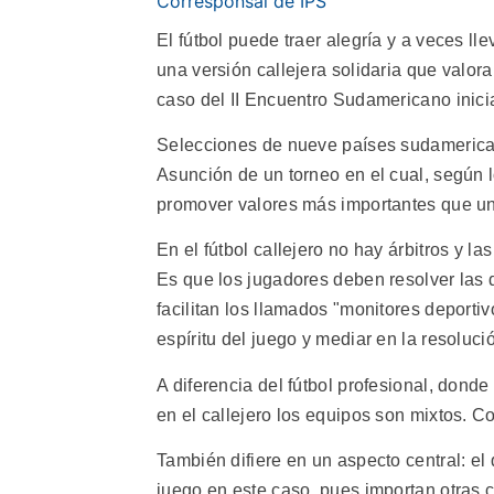
Corresponsal de IPS
El fútbol puede traer alegría y a veces ll
una versión callejera solidaria que valor
caso del II Encuentro Sudamericano inici
Selecciones de nueve países sudamericano
Asunción de un torneo en el cual, según 
promover valores más importantes que un 
En el fútbol callejero no hay árbitros y la
Es que los jugadores deben resolver las d
facilitan los llamados "monitores deportiv
espíritu del juego y mediar en la resoluc
A diferencia del fútbol profesional, donde
en el callejero los equipos son mixtos. 
También difiere en un aspecto central: e
juego en este caso, pues importan otras