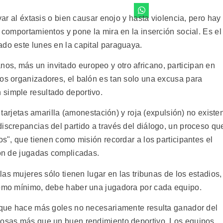
evar al éxtasis o bien causar enojo y hasta violencia, pero hay
a comportamientos y pone la mira en la inserción social. Es el
ado este lunes en la capital paraguaya.
s, más un invitado europeo y otro africano, participan en
los organizadores, el balón es tan solo una excusa para
simple resultado deportivo.
s tarjetas amarilla (amonestación) y roja (expulsión) no existe
iscrepancias del partido a través del diálogo, un proceso qu
os", que tienen como misión recordar a los participantes el
ión de jugadas complicadas.
 las mujeres sólo tienen lugar en las tribunas de los estadios,
Como mínimo, debe haber una jugadora por cada equipo.
l que hace más goles no necesariamente resulta ganador del
 cosas más que un buen rendimiento deportivo. Los equipos