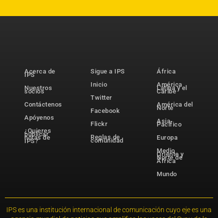
Acerca de
Sigue a IPS
África
IPS
Inicio
América
Nuestros
Latina y el
socios
Caribe
Twitter
Contáctenos
América del
Norte
Facebook
Apóyenos
Asia-
Flickr
Pacífico
¿Quieres
publicar
Reglas de
notas de
Europa
comunidad
IPS?
Medio
Oriente y
Norte de
África
Mundo
IPS es una institución internacional de comunicación cuyo eje es una