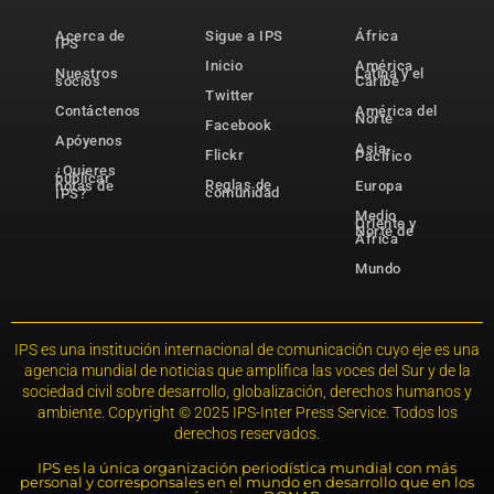
Acerca de
Sigue a IPS
África
IPS
Inicio
América
Nuestros
Latina y el
socios
Caribe
Twitter
Contáctenos
América del
Norte
Facebook
Apóyenos
Asia-
Flickr
Pacífico
¿Quieres
publicar
Reglas de
notas de
Europa
comunidad
IPS?
Medio
Oriente y
Norte de
África
Mundo
IPS es una institución internacional de comunicación cuyo eje es una
agencia mundial de noticias que amplifica las voces del Sur y de la
sociedad civil sobre desarrollo, globalización, derechos humanos y
ambiente. Copyright © 2025 IPS-Inter Press Service. Todos los
derechos reservados.
IPS es la única organización periodística mundial con más
personal y corresponsales en el mundo en desarrollo que en los