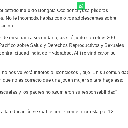
l estado indio de Bengala Occidental, usa píldoras
s. No le incomoda hablar con otros adolescentes sobre
uación..
 de enseñanza secundaria, asistió junto con otros 200
 Pacífico sobre Salud y Derechos Reproductivos y Sexuales
central ciudad india de Hyderabad. Allí reivindicaron su
 no nos volverá infieles o licenciosos", dijo. En su comunida
n que no es correcto que una joven mujer soltera haga esto.
 escuelas y los padres no asumieron su responsabilidad",
n a la educación sexual recientemente impuesta por 12