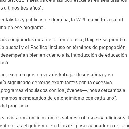
iantes, 621 maestros de unas 300 escuelas en seis distritos
s últimos tres años".
ntalistas y políticos de derecha, la WPF camufló la salud
irla en ese programa.
aís compartidos durante la conferencia, Baig se sorprendió.
a austral y el Pacífico, incluso en términos de propagación
 desempeñan bien en cuanto a la introducción de educación
tacó.
no, excepto que, en vez de trabajar desde arriba y en
bría significado demoras exorbitantes con la excesiva
os programas vinculados con los jóvenes—, nos acercamos a
 y firmamos memorandos de entendimiento con cada uno",
 del programa.
uviera en conflicto con los valores culturales y religiosos, 
ntre ellas el gobierno, eruditos religiosos y académicos, a fi