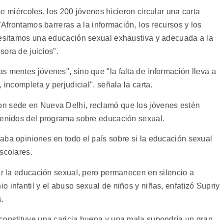
ste miércoles, los 200 jóvenes hicieron circular una carta
"Afrontamos barreras a la información, los recursos y los
cesitamos una educación sexual exhaustiva y adecuada a la
ora de juicios".
 mentes jóvenes", sino que "la falta de información lleva a
 incompleta y perjudicial", señala la carta.
n sede en Nueva Delhi, reclamó que los jóvenes estén
tenidos del programa sobre educación sexual.
aba opiniones en todo el país sobre si la educación sexual
scolares.
ir la educación sexual, pero permanecen en silencio a
 infantil y el abuso sexual de niños y niñas, enfatizó Supri
s.
constituye una caricia buena y una mala supondría un gran