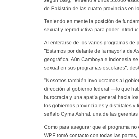
según Baig, "entrenó a unos 35.000 estud
de Pakistán de las cuatro provincias en lo
Teniendo en mente la posición de fundame
sexual y reproductiva para poder introduc
Al enterarse de los varios programas de p
"Estamos por delante de la mayoría de Asi
geográfica. Aún Camboya e Indonesia se
sexual en sus programas escolares", des
"Nosotros también involucramos al gobier
dirección al gobierno federal —lo que ha
burocracia y una apatía general hacia l
los gobiernos provinciales y distritales
señaló Cyma Ashraf, una de las gerentas
Como para asegurar que el programa no est
WPF tomó contacto con todas las partes, e