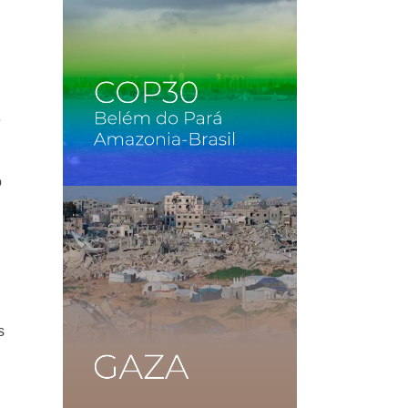
e
o
s