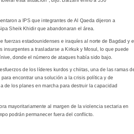
olerar esta situación", dijo. Barzani envió a 350
entaron a IPS que integrantes de Al Qaeda dijeron a
y Sipa Sheik Khidir que abandonaran el área.
de fuerzas estadounidenses e iraquíes al norte de Bagdad y 
s insurgentes a trasladarse a Kirkuk y Mosul, lo que puede
Nínive, donde el número de ataques había sido bajo.
esfuerzos de los líderes kurdos y chiitas, una de las ramas d
para encontrar una solución a la crisis política y de
ia de los planes en marcha para destruir la capacidad
ra mayoritariamente al margen de la violencia sectaria en
mpo podrán permanecer fuera del conflicto.