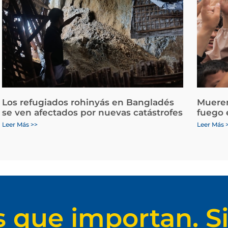
Los refugiados rohinyás en Bangladés
Mueren
se ven afectados por nuevas catástrofes
fuego 
Leer Más >>
Leer Más 
s que importan. Si