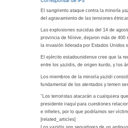
Corresponsal de IPS
El sangriento ataque contra la minoría ya
del agravamiento de las tensiones étnicas
Las explosiones suicidas del 14 de agost
provincia de Nínive, dejaron más de 400
la invasión liderada por Estados Unidos
El ejército estadounidense cree que la re
entre los yazidis, de origen kurdo, y los
Los miembros de la minoría yazidi conside
fundamental de los atentados y temen ser 
"Los terroristas atacarán a cualquiera qu
presidente iraquí para cuestiones relaci
e infieles, por lo que podríamos ser víct
[related_articles]
Los yazidis son seguidores de un antiguo