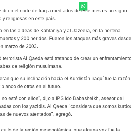
zidi en el norte de Iraq a mediados de este mes es un signo
 y religiosas en este país.
o en las aldeas de Kahtaniya y al-Jazeera, en la norteña
 muertos y 200 heridos. Fueron los ataques más graves desd
 en marzo de 2003.
d terrorista Al Qaeda está tratando de crear un enfrentamient
 árabes de religión musulmana.
ran que su inclinación hacia el Kurdistán iraquí fue la razón
blanco de otros en el futuro.
e no esté con ellos", dijo a IPS Ido Babasheikh, asesor del
onadas con los yazidis. Al Qaeda "considera que somos kurdo
imas de nuevos atentados", agregó.
 culto de la región mesopotámica, que alguna vez fue la