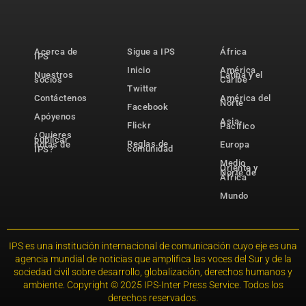
Acerca de
Sigue a IPS
África
IPS
Inicio
América
Nuestros
Latina y el
socios
Caribe
Twitter
Contáctenos
América del
Norte
Facebook
Apóyenos
Asia-
Flickr
Pacífico
¿Quieres
publicar
Reglas de
notas de
Europa
comunidad
IPS?
Medio
Oriente y
Norte de
África
Mundo
IPS es una institución internacional de comunicación cuyo eje es una
agencia mundial de noticias que amplifica las voces del Sur y de la
sociedad civil sobre desarrollo, globalización, derechos humanos y
ambiente. Copyright © 2025 IPS-Inter Press Service. Todos los
derechos reservados.