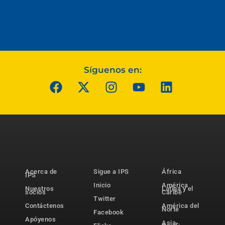
Síguenos en:
Acerca de
Sigue a IPS
África
IPS
Inicio
América
Nuestros
Latina y el
socios
Caribe
Twitter
Contáctenos
América del
Norte
Facebook
Apóyenos
Asia-