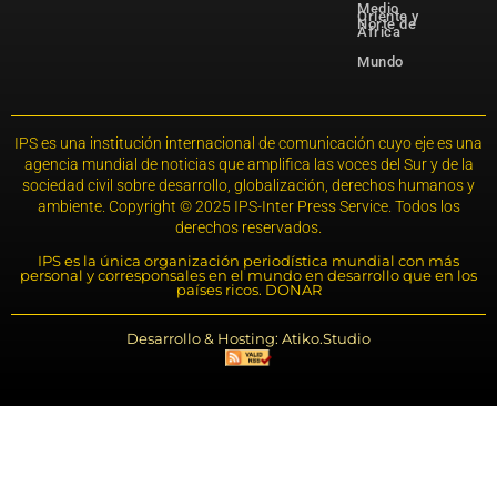
Medio
Oriente y
Norte de
África
Mundo
IPS es una institución internacional de comunicación cuyo eje es una
agencia mundial de noticias que amplifica las voces del Sur y de la
sociedad civil sobre desarrollo, globalización, derechos humanos y
ambiente. Copyright © 2025 IPS-Inter Press Service. Todos los
derechos reservados.
IPS es la única organización periodística mundial con más
personal y corresponsales en el mundo en desarrollo que en los
países ricos. DONAR
Desarrollo & Hosting: Atiko.Studio