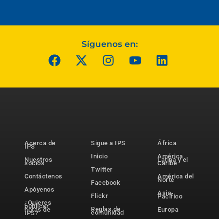
Síguenos en:
Acerca de
Sigue a IPS
África
IPS
Inicio
América
Nuestros
Latina y el
socios
Caribe
Twitter
Contáctenos
América del
Norte
Facebook
Apóyenos
Asia-
Flickr
Pacífico
¿Quieres
publicar
Reglas de
notas de
Europa
comunidad
IPS?