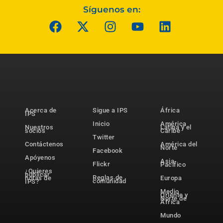
Síguenos en:
Acerca de
Sigue a IPS
África
IPS
Inicio
América
Nuestros
Latina y el
socios
Caribe
Twitter
Contáctenos
América del
Norte
Facebook
Apóyenos
Asia-
Flickr
Pacífico
¿Quieres
publicar
Reglas de
notas de
Europa
comunidad
IPS?
Medio
Oriente y
Norte de
África
Mundo