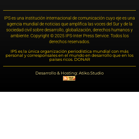
IPS es una institución internacional de comunicación cuyo eje es una
agencia mundial de noticias que amplifica las voces del Sur y de la
sociedad civil sobre desarrollo, globalización, derechos humanos y
ambiente. Copyright © 2025 IPS-Inter Press Service. Todos los
derechos reservados.
IPS es la única organización periodística mundial con más
personal y corresponsales en el mundo en desarrollo que en los
países ricos. DONAR
Desarrollo & Hosting: Atiko.Studio