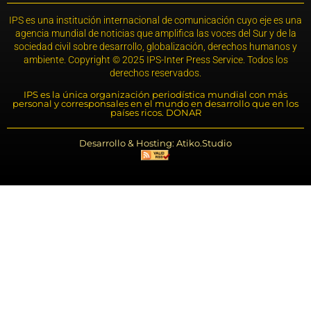
IPS es una institución internacional de comunicación cuyo eje es una
agencia mundial de noticias que amplifica las voces del Sur y de la
sociedad civil sobre desarrollo, globalización, derechos humanos y
ambiente. Copyright © 2025 IPS-Inter Press Service. Todos los
derechos reservados.
IPS es la única organización periodística mundial con más
personal y corresponsales en el mundo en desarrollo que en los
países ricos. DONAR
Desarrollo & Hosting: Atiko.Studio