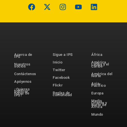
Acerca de
Sigue a IPS
África
IPS
Inicio
América
Nuestros
Latina y el
socios
Caribe
Twitter
Contáctenos
América del
Norte
Facebook
Apóyenos
Asia-
Flickr
Pacífico
¿Quieres
publicar
Reglas de
notas de
Europa
comunidad
IPS?
Medio
Oriente y
Norte de
África
Mundo