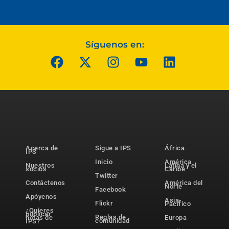
Síguenos en:
Acerca de
Sigue a IPS
África
IPS
Inicio
América
Nuestros
Latina y el
socios
Caribe
Twitter
Contáctenos
América del
Norte
Facebook
Apóyenos
Asia-
Flickr
Pacífico
¿Quieres
publicar
Reglas de
notas de
Europa
comunidad
IPS?