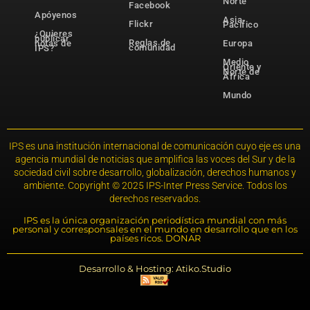
Norte
Facebook
Apóyenos
Asia-
Flickr
Pacífico
¿Quieres
publicar
Reglas de
notas de
Europa
comunidad
IPS?
Medio
Oriente y
Norte de
África
Mundo
IPS es una institución internacional de comunicación cuyo eje es una
agencia mundial de noticias que amplifica las voces del Sur y de la
sociedad civil sobre desarrollo, globalización, derechos humanos y
ambiente. Copyright © 2025 IPS-Inter Press Service. Todos los
derechos reservados.
IPS es la única organización periodística mundial con más
personal y corresponsales en el mundo en desarrollo que en los
países ricos. DONAR
Desarrollo & Hosting: Atiko.Studio