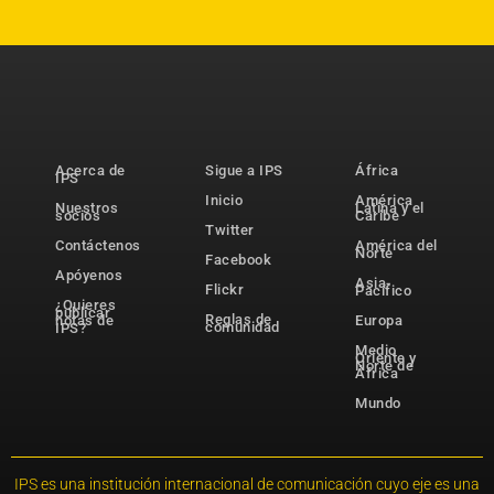
Acerca de
Sigue a IPS
África
IPS
Inicio
América
Nuestros
Latina y el
socios
Caribe
Twitter
Contáctenos
América del
Norte
Facebook
Apóyenos
Asia-
Flickr
Pacífico
¿Quieres
publicar
Reglas de
notas de
Europa
comunidad
IPS?
Medio
Oriente y
Norte de
África
Mundo
IPS es una institución internacional de comunicación cuyo eje es una