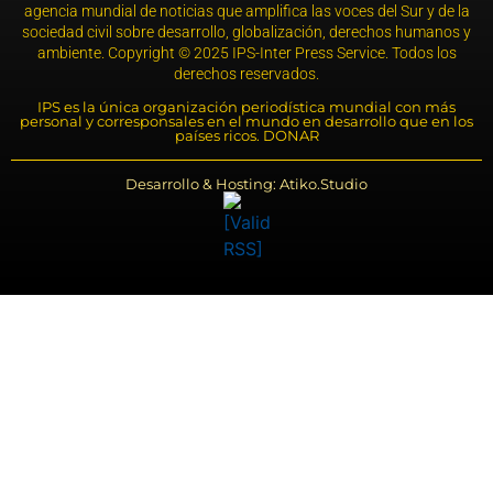
agencia mundial de noticias que amplifica las voces del Sur y de la
sociedad civil sobre desarrollo, globalización, derechos humanos y
ambiente. Copyright © 2025 IPS-Inter Press Service. Todos los
derechos reservados.
IPS es la única organización periodística mundial con más
personal y corresponsales en el mundo en desarrollo que en los
países ricos. DONAR
Desarrollo & Hosting: Atiko.Studio