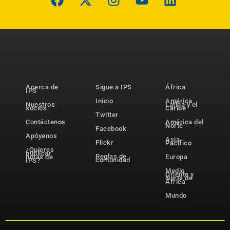
Acerca de
Sigue a IPS
África
IPS
Inicio
América
Nuestros
Latina y el
socios
Caribe
Twitter
Contáctenos
América del
Norte
Facebook
Apóyenos
Asia-
Flickr
Pacífico
¿Quieres
publicar
Reglas de
notas de
Europa
comunidad
IPS?
Medio
Oriente y
Norte de
África
Mundo