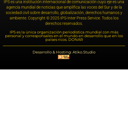
IPS es una institución internacional de comunicación cuyo eje es una
agencia mundial de noticias que amplifica las voces del Sur y de la
sociedad civil sobre desarrollo, globalización, derechos humanos y
ambiente. Copyright © 2025 IPS-Inter Press Service. Todos los
derechos reservados.
IPS es la única organización periodística mundial con más
personal y corresponsales en el mundo en desarrollo que en los
países ricos. DONAR
Desarrollo & Hosting: Atiko.Studio