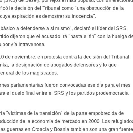
io (SRS) de Seselj, por lejos el más popular, con un electora
ificó la decisión del Tribunal como "una obstrucción de la
al cuya aspiración es demostrar su inocencia".
básico a defenderse a sí mismo", declaró el líder del SRS,
ido dijeron que el acusado irá "hasta el fin" con la huelga d
 por vía intravenosa.
 de noviembre, en protesta contra la decisión del Tribunal
ranka, la designación de abogados defensores y lo que
eneral de los magistrados.
iones parlamentarias fueron convocadas ese día para el mes
ara el duelo final entre el SRS y los partidos prodemocracia
ía "víctimas de la transición" de la parte empobrecida de
troducción de la economía de mercado en 2000. Los refugiado
 las guerras en Croacia y Bosnia también son una gran fuente