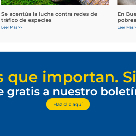
Se acentúa la lucha contra redes de
En Bue
tráfico de especies
pobres
Leer Más >>
Leer Más 
s que importan. Si
e gratis a nuestro bolet
Haz clic aquí