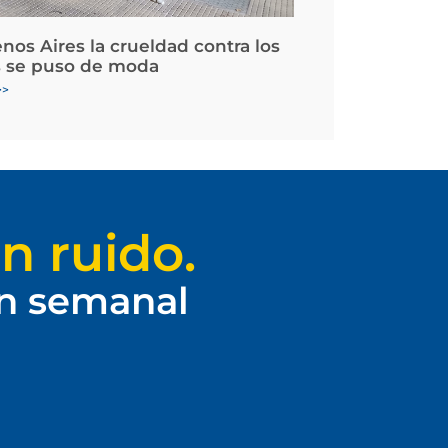
nos Aires la crueldad contra los
 se puso de moda
>>
n ruido.
ín semanal