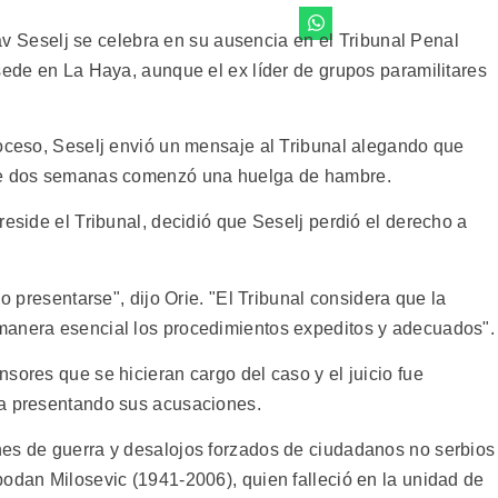
slav Seselj se celebra en su ausencia en el Tribunal Penal
sede en La Haya, aunque el ex líder de grupos paramilitares
roceso, Seselj envió un mensaje al Tribunal alegando que
ace dos semanas comenzó una huelga de hambre.
reside el Tribunal, decidió que Seselj perdió el derecho a
no presentarse", dijo Orie. "El Tribunal considera que la
manera esencial los procedimientos expeditos y adecuados".
sores que se hicieran cargo del caso y el juicio fue
ía presentando sus acusaciones.
nes de guerra y desalojos forzados de ciudadanos no serbios
bodan Milosevic (1941-2006), quien falleció en la unidad de