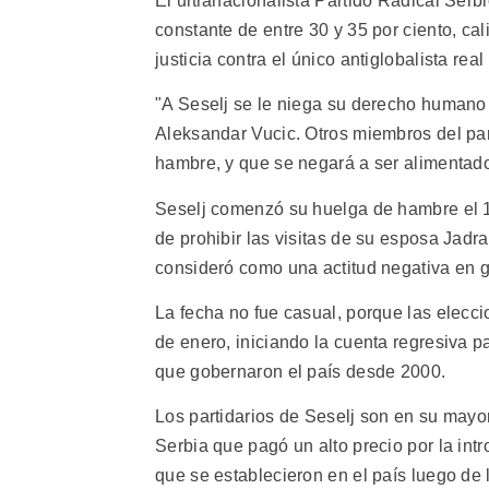
El ultranacionalista Partido Radical Serb
constante de entre 30 y 35 por ciento, cal
justicia contra el único antiglobalista re
"A Seselj se le niega su derecho humano 
Aleksandar Vucic. Otros miembros del part
hambre, y que se negará a ser alimentado
Seselj comenzó su huelga de hambre el 10
de prohibir las visitas de su esposa Jad
consideró como una actitud negativa en g
La fecha no fue casual, porque las elecc
de enero, iniciando la cuenta regresiva p
que gobernaron el país desde 2000.
Los partidarios de Seselj son en su mayor
Serbia que pagó un alto precio por la in
que se establecieron en el país luego de