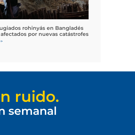
fugiados rohinyás en Bangladés
 afectados por nuevas catástrofes
>>
n ruido.
ín semanal