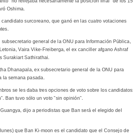
tanto "no reflejaba necesariamente la posición final" de los 15
aró Oshima.
 candidato surcoreano, que ganó en las cuatro votaciones
ntes.
el subsecretario general de la ONU para Información Pública,
Letonia, Vaira Vike-Freiberga, el ex canciller afgano Ashraf
s Surakiart Sathirathai.
ntha Dhanapala, ex subsecretario general de la ONU para
a la semana pasada.
mbros se les daba tres opciones de voto sobre los candidatos
. Ban tuvo sólo un voto "sin opinión".
uangya, dijo a periodistas que Ban será el elegido del
el lunes) que Ban Ki-moon es el candidato que el Consejo de