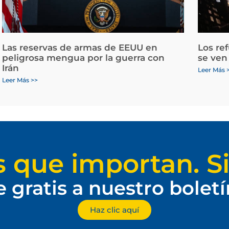
Las reservas de armas de EEUU en
Los re
peligrosa mengua por la guerra con
se ven
Irán
Leer Más 
Leer Más >>
s que importan. Si
e gratis a nuestro bolet
Haz clic aquí