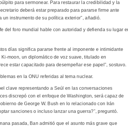
púlpito para sermonear. Para restaurar la credibilidad y la
secretario deberá estar preparado para pararse firme ante
un instrumento de su política exterior", añadió.
e del foro mundial hable con autoridad y defienda su lugar e
os días significa pararse frente al imponente e intimidante
Ki-moon, un diplomático de voz suave, titulado en
rece estar capacitado para desempeñar ese papel", sostuvo.
roblemas en la ONU referidas al tema nuclear.
l clave representando a Seúl en las conversaciones
eces discrepó con el enfoque de Washington, será capaz de
l gobierno de George W. Bush en lo relacionado con Irán
tar sanciones o incluso lanzar una guerra?", preguntó.
semana pasada, Ban admitió que el asunto más grave que