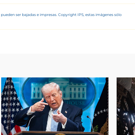
 pueden ser bajadas e impresas. Copyright IPS, estas imágenes sólo