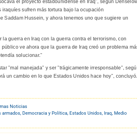
í socava el proyecto estadounidense en Iraq", según Denselow
 iraquíes sufren más tortura bajo la ocupación
de Saddam Hussein, y ahora tenemos uno que sugiere un
la guerra en Iraq con la guerra contra el terrorismo, con
l público ve ahora que la guerra de Iraq creó un problema má
retendía solucionar."
tar "mal manejada" y ser "trágicamente irresponsable", seg
brá un cambio en lo que Estados Unidos hace hoy", concluyó
imas Noticias
s armados
,
Democracia y Política
,
Estados Unidos
,
Iraq
,
Medio