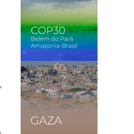
.
e
3,