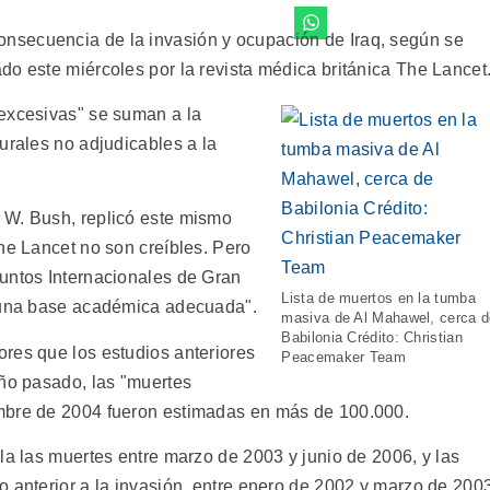
nsecuencia de la invasión y ocupación de Iraq, según se
do este miércoles por la revista médica británica The Lancet
 excesivas" se suman a la
urales no adjudicables a la
 W. Bush, replicó este mismo
he Lancet no son creíbles. Pero
untos Internacionales de Gran
Lista de muertos en la tumba
 "una base académica adecuada".
masiva de Al Mahawel, cerca d
Babilonia Crédito: Christian
res que los estudios anteriores
Peacemaker Team
año pasado, las "muertes
mbre de 2004 fueron estimadas en más de 100.000.
la las muertes entre marzo de 2003 y junio de 2006, y las
o anterior a la invasión, entre enero de 2002 y marzo de 200