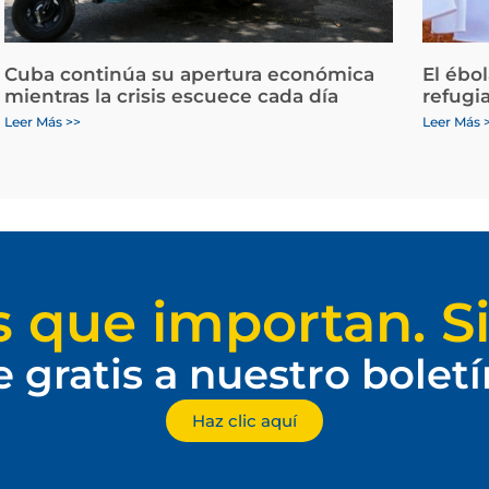
Cuba continúa su apertura económica
El ébo
mientras la crisis escuece cada día
refugi
Leer Más >>
Leer Más 
s que importan. Si
e gratis a nuestro bolet
Haz clic aquí