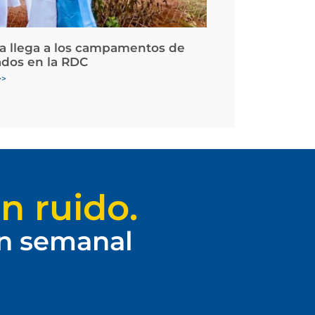
la llega a los campamentos de
ados en la RDC
>>
n ruido.
ín semanal