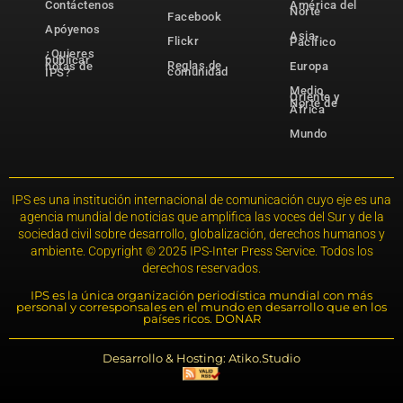
Contáctenos
América del
Norte
Facebook
Apóyenos
Asia-
Flickr
Pacífico
¿Quieres
publicar
Reglas de
notas de
Europa
comunidad
IPS?
Medio
Oriente y
Norte de
África
Mundo
IPS es una institución internacional de comunicación cuyo eje es una
agencia mundial de noticias que amplifica las voces del Sur y de la
sociedad civil sobre desarrollo, globalización, derechos humanos y
ambiente. Copyright © 2025 IPS-Inter Press Service. Todos los
derechos reservados.
IPS es la única organización periodística mundial con más
personal y corresponsales en el mundo en desarrollo que en los
países ricos. DONAR
Desarrollo & Hosting: Atiko.Studio