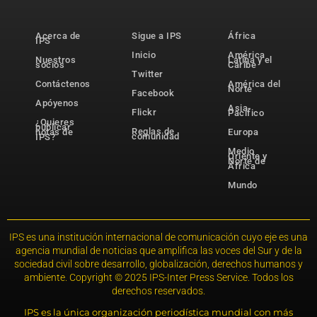
Acerca de
Sigue a IPS
África
IPS
Inicio
América
Nuestros
Latina y el
socios
Caribe
Twitter
Contáctenos
América del
Norte
Facebook
Apóyenos
Asia-
Flickr
Pacífico
¿Quieres
publicar
Reglas de
notas de
Europa
comunidad
IPS?
Medio
Oriente y
Norte de
África
Mundo
IPS es una institución internacional de comunicación cuyo eje es una
agencia mundial de noticias que amplifica las voces del Sur y de la
sociedad civil sobre desarrollo, globalización, derechos humanos y
ambiente. Copyright © 2025 IPS-Inter Press Service. Todos los
derechos reservados.
IPS es la única organización periodística mundial con más