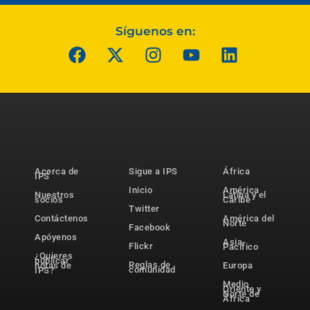
Síguenos en:
Acerca de
Sigue a IPS
África
IPS
Inicio
América
Nuestros
Latina y el
socios
Caribe
Twitter
Contáctenos
América del
Norte
Facebook
Apóyenos
Asia-
Flickr
Pacífico
¿Quieres
publicar
Reglas de
notas de
Europa
comunidad
IPS?
Medio
Oriente y
Norte de
África