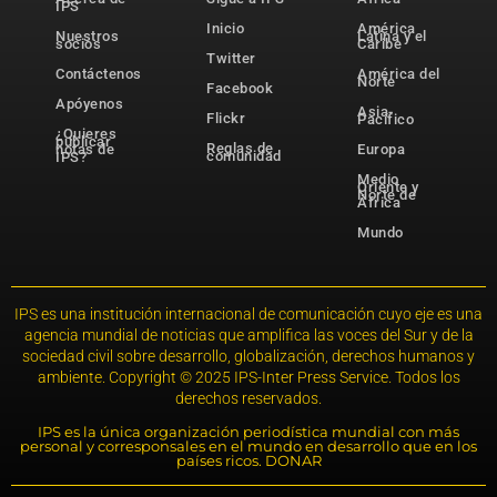
IPS
Inicio
América
Nuestros
Latina y el
socios
Caribe
Twitter
Contáctenos
América del
Norte
Facebook
Apóyenos
Asia-
Flickr
Pacífico
¿Quieres
publicar
Reglas de
notas de
Europa
comunidad
IPS?
Medio
Oriente y
Norte de
África
Mundo
IPS es una institución internacional de comunicación cuyo eje es una
agencia mundial de noticias que amplifica las voces del Sur y de la
sociedad civil sobre desarrollo, globalización, derechos humanos y
ambiente. Copyright © 2025 IPS-Inter Press Service. Todos los
derechos reservados.
IPS es la única organización periodística mundial con más
personal y corresponsales en el mundo en desarrollo que en los
países ricos. DONAR