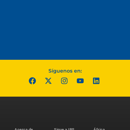
Síguenos en:
Acerca de
Sigue a IPS
África