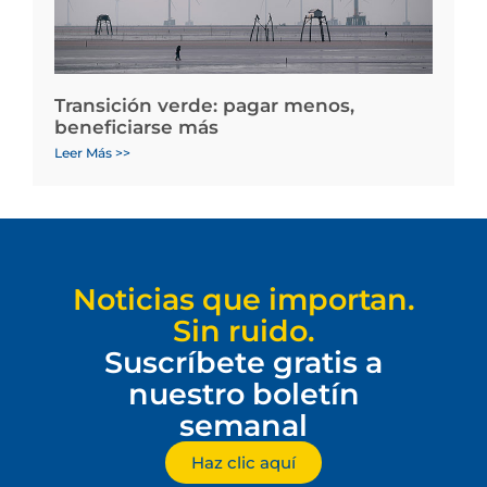
Transición verde: pagar menos,
beneficiarse más
Leer Más >>
Noticias que importan.
Sin ruido.
Suscríbete gratis a
nuestro boletín
semanal
Haz clic aquí