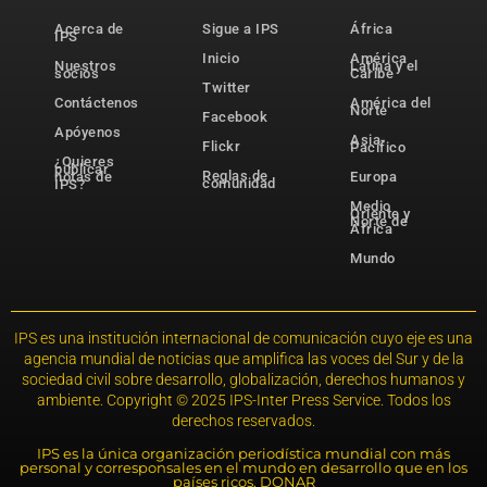
Acerca de
Sigue a IPS
África
IPS
Inicio
América
Nuestros
Latina y el
socios
Caribe
Twitter
Contáctenos
América del
Norte
Facebook
Apóyenos
Asia-
Flickr
Pacífico
¿Quieres
publicar
Reglas de
notas de
Europa
comunidad
IPS?
Medio
Oriente y
Norte de
África
Mundo
IPS es una institución internacional de comunicación cuyo eje es una
agencia mundial de noticias que amplifica las voces del Sur y de la
sociedad civil sobre desarrollo, globalización, derechos humanos y
ambiente. Copyright © 2025 IPS-Inter Press Service. Todos los
derechos reservados.
IPS es la única organización periodística mundial con más
personal y corresponsales en el mundo en desarrollo que en los
países ricos. DONAR