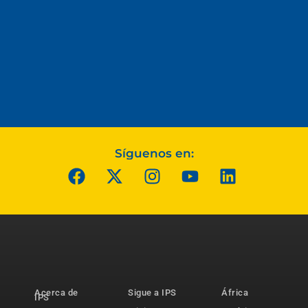
Síguenos en:
Acerca de
Sigue a IPS
África
IPS