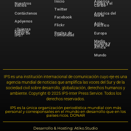
Inicio
América
Nuestros
Latina y el
socios
Caribe
Twitter
Contáctenos
América del
Norte
Facebook
Apóyenos
Asia-
Flickr
Pacífico
¿Quieres
publicar
Reglas de
notas de
Europa
comunidad
IPS?
Medio
Oriente y
Norte de
África
Mundo
IPS es una institución internacional de comunicación cuyo eje es una
agencia mundial de noticias que amplifica las voces del Sur y de la
sociedad civil sobre desarrollo, globalización, derechos humanos y
ambiente. Copyright © 2025 IPS-Inter Press Service. Todos los
derechos reservados.
IPS es la única organización periodística mundial con más
personal y corresponsales en el mundo en desarrollo que en los
países ricos. DONAR
Desarrollo & Hosting: Atiko.Studio