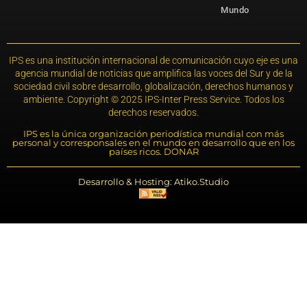
Mundo
IPS es una institución internacional de comunicación cuyo eje es una
agencia mundial de noticias que amplifica las voces del Sur y de la
sociedad civil sobre desarrollo, globalización, derechos humanos y
ambiente. Copyright © 2025 IPS-Inter Press Service. Todos los
derechos reservados.
IPS es la única organización periodística mundial con más
personal y corresponsales en el mundo en desarrollo que en los
países ricos. DONAR
Desarrollo & Hosting: Atiko.Studio