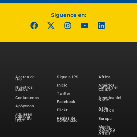
Síguenos en:
Acerca de
Sigue a IPS
África
IPS
Inicio
América
Nuestros
Latina y el
socios
Caribe
Twitter
Contáctenos
América del
Norte
Facebook
Apóyenos
Asia-
Flickr
Pacífico
¿Quieres
publicar
Reglas de
notas de
Europa
comunidad
IPS?
Medio
Oriente y
Norte de
África