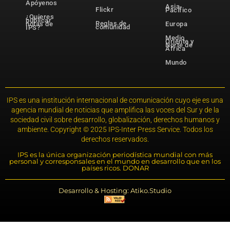
Apóyenos
Asia-
Flickr
Pacífico
¿Quieres
publicar
Reglas de
notas de
Europa
comunidad
IPS?
Medio
Oriente y
Norte de
África
Mundo
IPS es una institución internacional de comunicación cuyo eje es una
agencia mundial de noticias que amplifica las voces del Sur y de la
sociedad civil sobre desarrollo, globalización, derechos humanos y
ambiente. Copyright © 2025 IPS-Inter Press Service. Todos los
derechos reservados.
IPS es la única organización periodística mundial con más
personal y corresponsales en el mundo en desarrollo que en los
países ricos. DONAR
Desarrollo & Hosting: Atiko.Studio