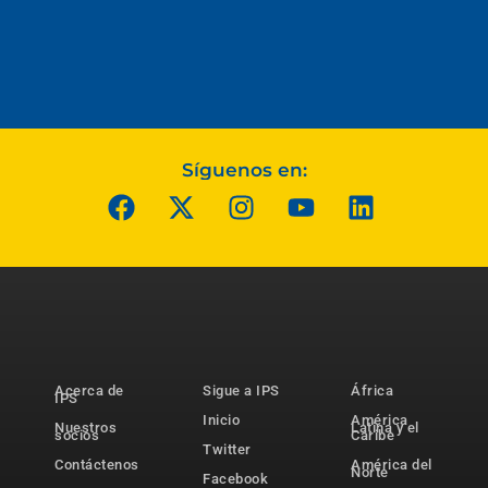
Síguenos en:
Acerca de
Sigue a IPS
África
IPS
Inicio
América
Nuestros
Latina y el
socios
Caribe
Twitter
Contáctenos
América del
Norte
Facebook