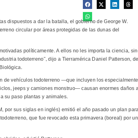
as dispuestos a dar la batalla, el gobierno de George W.
terreno circular por áreas protegidas de las dunas del
tivadas políticamente. A ellos no les importa la ciencia, si
ndustria todoterreno", dijo a Tierramérica Daniel Patterson, de
Biológica.
ón de vehículos todoterreno —que incluyen los especialment
ociclos, jeeps y camiones monstruo— causan enormes daños 
 a su paso plantas y animales.
, por sus siglas en inglés) emitió el año pasado un plan par
s todoterreno, que fue revocado esta primavera (boreal) por un