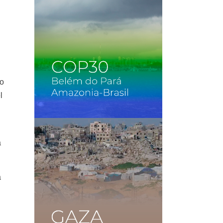
no
l
e
a
a