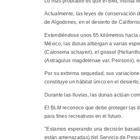
Lo más problable es que el BML insista en 
Actualmente, las leyes de conservación 
de Algodones, en el desierto de Californi
Extendiéndose unos 65 kilómetros hacia el
México, las dunas albergan a varias espe
(Calosoma schayeri), el girasol (Helianth
(Astragulus magdelenae var. Peirsonii),
Por su extrema sequedad, sus variacione
constituye un hábitat único en el desierto
Durante las lluvias, las dunas actúan com
El BLM reconoce que debe proteger las d
para fines recreativos en el futuro.
"Estamos esperando una decisión basada e
están amenazadas) del Servicio de Pesca 