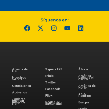
Síguenos en:
Acerca de
Sigue a IPS
África
IPS
Inicio
América
Nuestros
Latina y el
socios
Caribe
Twitter
Contáctenos
América del
Norte
Facebook
Apóyenos
Asia-
Flickr
Pacífico
¿Quieres
publicar
Reglas de
notas de
Europa
comunidad
IPS?
Medio