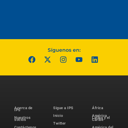
Síguenos en:
Acerca de
Sigue a IPS
África
IPS
Inicio
América
Nuestros
Latina y el
socios
Caribe
Twitter
Contáctenos
América del