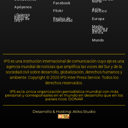
Norte
Facebook
Apóyenos
Asia-
Flickr
Pacífico
¿Quieres
publicar
Reglas de
notas de
Europa
comunidad
IPS?
Medio
Oriente y
Norte de
África
Mundo
IPS es una institución internacional de comunicación cuyo eje es una
agencia mundial de noticias que amplifica las voces del Sur y de la
sociedad civil sobre desarrollo, globalización, derechos humanos y
ambiente. Copyright © 2025 IPS-Inter Press Service. Todos los
derechos reservados.
IPS es la única organización periodística mundial con más
personal y corresponsales en el mundo en desarrollo que en los
países ricos. DONAR
Desarrollo & Hosting: Atiko.Studio