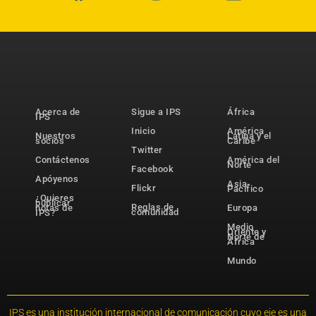
Acerca de
Sigue a IPS
África
IPS
Inicio
América
Nuestros
Latina y el
socios
Caribe
Twitter
Contáctenos
América del
Norte
Facebook
Apóyenos
Asia-
Flickr
Pacífico
¿Quieres
publicar
Reglas de
notas de
Europa
comunidad
IPS?
Medio
Oriente y
Norte de
África
Mundo
IPS es una institución internacional de comunicación cuyo eje es una