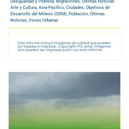
Desigualdad y Pobreza
,
Migraciones
,
Últimas Noticias
Arte y Cultura
,
Asia-Pacífico
,
Ciudades
,
Objetivos de
Desarrollo del Milenio (ODM)
,
Población
,
Últimas
Noticias
,
Voces Urbanas
Este informe incluye imágenes de calidad que pueden
ser bajadas e impresas. Copyright IPS, estas imágenes
sólo pueden ser impresas junto con este informe