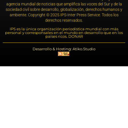
agencia mundial de noticias que amplifica las voces del Sur y de la
sociedad civil sobre desarrollo, globalización, derechos humanos y
ambiente. Copyright © 2025 IPS-Inter Press Service. Todos los
derechos reservados.
IPS es la única organización periodística mundial con más
personal y corresponsales en el mundo en desarrollo que en los
países ricos. DONAR
Desarrollo & Hosting: Atiko.Studio