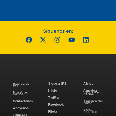
Síguenos en:
Acerca de
Sigue a IPS
África
IPS
Inicio
América
Nuestros
Latina y el
socios
Caribe
Twitter
Contáctenos
América del
Norte
Facebook
Apóyenos
Asia-
Flickr
Pacífico
¿Quieres