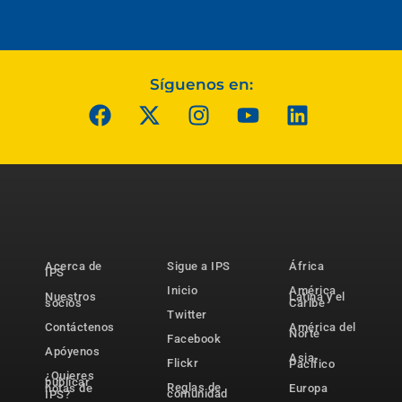
Síguenos en:
Acerca de
Sigue a IPS
África
IPS
Inicio
América
Nuestros
Latina y el
socios
Caribe
Twitter
Contáctenos
América del
Norte
Facebook
Apóyenos
Asia-
Flickr
Pacífico
¿Quieres
publicar
Reglas de
notas de
Europa
comunidad
IPS?