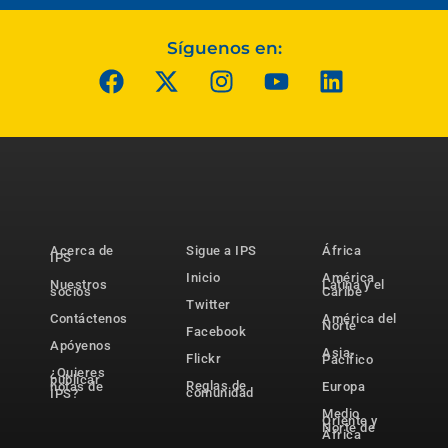
Síguenos en:
Acerca de
Sigue a IPS
África
IPS
Inicio
América
Nuestros
Latina y el
socios
Caribe
Twitter
Contáctenos
América del
Norte
Facebook
Apóyenos
Asia-
Flickr
Pacífico
¿Quieres
publicar
Reglas de
notas de
Europa
comunidad
IPS?
Medio
Oriente y
Norte de
África