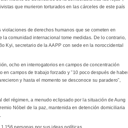
tivistas que murieron torturados en las cárceles de este país
s violaciones de derechos humanos que se cometen en
 la comunidad internacional tome medidas. De lo contrario,
 Bo Kyi, secretario de la AAPP con sede en la noroccidental
isión, ocho en interrogatorios en campos de concentración
tro en campos de trabajo forzado y "10 poco después de habe
parecieron y hasta el momento se desconoce su paradero",
l del régimen, a menudo eclipsado por la situación de Aung
premio Nóbel de la paz, mantenida en detención domiciliaria
.
 1.156 personas por sus ideas políticas.