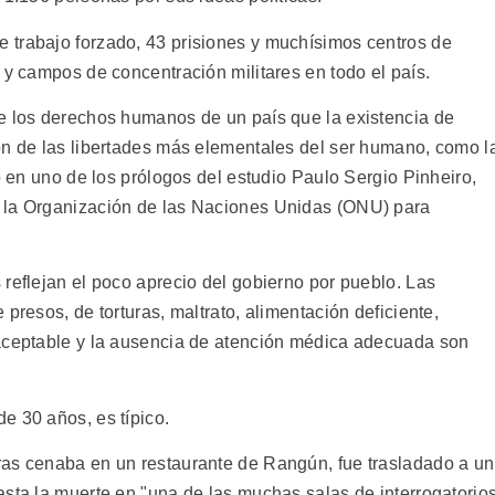
 trabajo forzado, 43 prisiones y muchísimos centros de
 y campos de concentración militares en todo el país.
e los derechos humanos de un país que la existencia de
ón de las libertades más elementales del ser humano, como l
ió en uno de los prólogos del estudio Paulo Sergio Pinheiro,
 la Organización de las Naciones Unidas (ONU) para
reflejan el poco aprecio del gobierno por pueblo. Las
presos, de torturas, maltrato, alimentación deficiente,
 aceptable y la ausencia de atención médica adecuada son
e 30 años, es típico.
ras cenaba en un restaurante de Rangún, fue trasladado a un
asta la muerte en "una de las muchas salas de interrogatorio