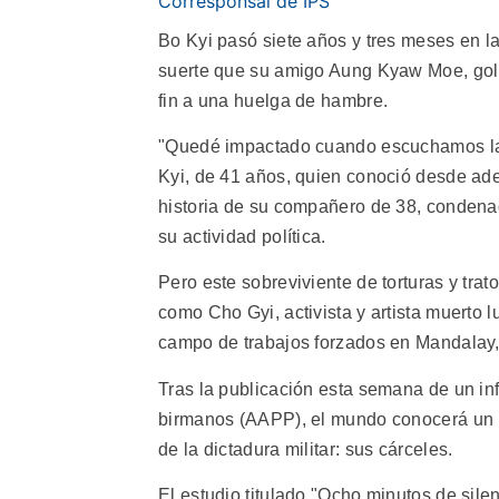
Corresponsal de IPS
Bo Kyi pasó siete años y tres meses en l
suerte que su amigo Aung Kyaw Moe, golp
fin a una huelga de hambre.
"Quedé impactado cuando escuchamos las
Kyi, de 41 años, quien conoció desde ade
historia de su compañero de 38, condenad
su actividad política.
Pero este sobreviviente de torturas y tr
como Cho Gyi, activista y artista muerto
campo de trabajos forzados en Mandalay, 
Tras la publicación esta semana de un in
birmanos (AAPP), el mundo conocerá un p
de la dictadura militar: sus cárceles.
El estudio titulado "Ocho minutos de sile