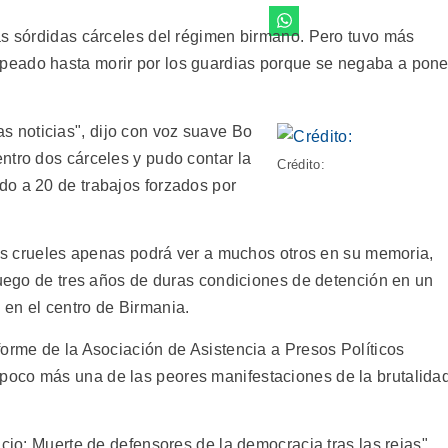
as sórdidas cárceles del régimen birmano. Pero tuvo más
eado hasta morir por los guardias porque se negaba a pone
 noticias", dijo con voz suave Bo
ntro dos cárceles y pudo contar la
Crédito:
o a 20 de trabajos forzados por
atos crueles apenas podrá ver a muchos otros en su memoria,
 luego de tres años de duras condiciones de detención en un
en el centro de Birmania.
forme de la Asociación de Asistencia a Presos Políticos
oco más una de las peores manifestaciones de la brutalida
ncio: Muerte de defensores de la democracia tras las rejas",