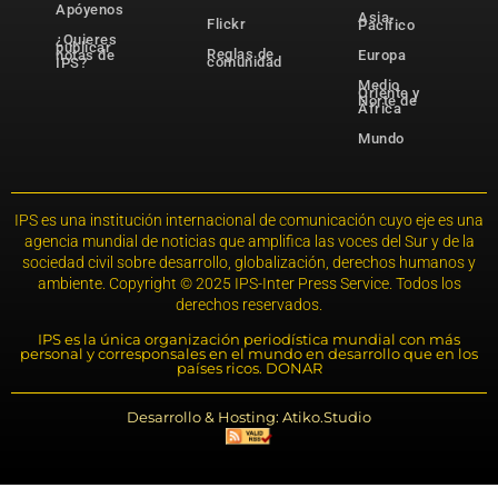
Apóyenos
Asia-
Flickr
Pacífico
¿Quieres
publicar
Reglas de
notas de
Europa
comunidad
IPS?
Medio
Oriente y
Norte de
África
Mundo
IPS es una institución internacional de comunicación cuyo eje es una
agencia mundial de noticias que amplifica las voces del Sur y de la
sociedad civil sobre desarrollo, globalización, derechos humanos y
ambiente. Copyright © 2025 IPS-Inter Press Service. Todos los
derechos reservados.
IPS es la única organización periodística mundial con más
personal y corresponsales en el mundo en desarrollo que en los
países ricos. DONAR
Desarrollo & Hosting: Atiko.Studio