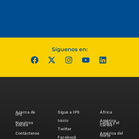
Síguenos en:
Acerca de
Sigue a IPS
África
IPS
Inicio
América
Nuestros
Latina y el
socios
Caribe
Twitter
Contáctenos
América del
Norte
Facebook