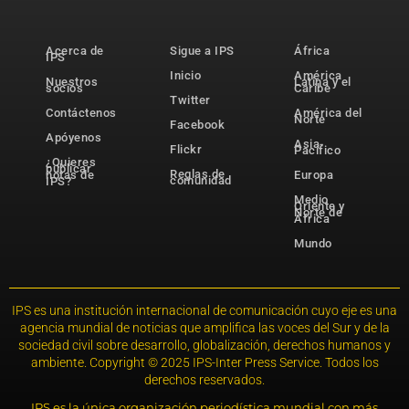
Acerca de
Sigue a IPS
África
IPS
Inicio
América
Nuestros
Latina y el
socios
Caribe
Twitter
Contáctenos
América del
Norte
Facebook
Apóyenos
Asia-
Flickr
Pacífico
¿Quieres
publicar
Reglas de
notas de
Europa
comunidad
IPS?
Medio
Oriente y
Norte de
África
Mundo
IPS es una institución internacional de comunicación cuyo eje es una
agencia mundial de noticias que amplifica las voces del Sur y de la
sociedad civil sobre desarrollo, globalización, derechos humanos y
ambiente. Copyright © 2025 IPS-Inter Press Service. Todos los
derechos reservados.
IPS es la única organización periodística mundial con más