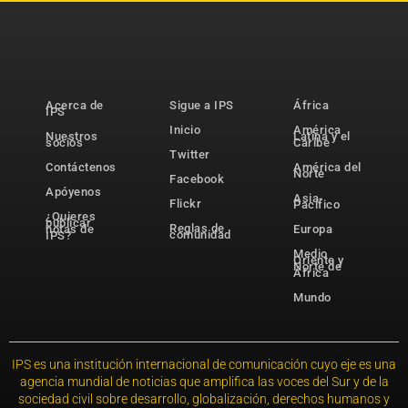
Acerca de
Sigue a IPS
África
IPS
Inicio
América
Nuestros
Latina y el
socios
Caribe
Twitter
Contáctenos
América del
Norte
Facebook
Apóyenos
Asia-
Flickr
Pacífico
¿Quieres
publicar
Reglas de
notas de
Europa
comunidad
IPS?
Medio
Oriente y
Norte de
África
Mundo
IPS es una institución internacional de comunicación cuyo eje es una
agencia mundial de noticias que amplifica las voces del Sur y de la
sociedad civil sobre desarrollo, globalización, derechos humanos y