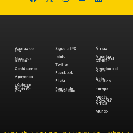
Acerca de
Sigue a IPS
África
IPS
Inicio
América
Nuestros
Latina y el
socios
Caribe
Twitter
Contáctenos
América del
Norte
Facebook
Apóyenos
Asia-
Flickr
Pacífico
¿Quieres
publicar
Reglas de
notas de
Europa
comunidad
IPS?
Medio
Oriente y
Norte de
África
Mundo