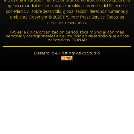
IPS es una institución internacional de comunicación cuyo eje es una
agencia mundial de noticias que amplifica las voces del Sur y de la
sociedad civil sobre desarrollo, globalización, derechos humanos y
ambiente. Copyright © 2025 IPS-Inter Press Service. Todos los
derechos reservados.
IPS es la única organización periodística mundial con más
personal y corresponsales en el mundo en desarrollo que en los
países ricos. DONAR
Desarrollo & Hosting: Atiko.Studio