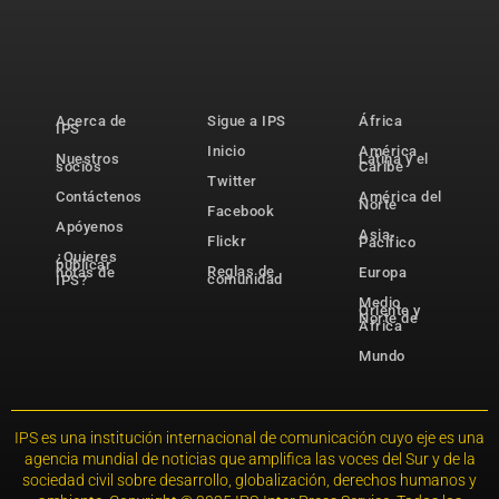
Acerca de
Sigue a IPS
África
IPS
Inicio
América
Nuestros
Latina y el
socios
Caribe
Twitter
Contáctenos
América del
Norte
Facebook
Apóyenos
Asia-
Flickr
Pacífico
¿Quieres
publicar
Reglas de
notas de
Europa
comunidad
IPS?
Medio
Oriente y
Norte de
África
Mundo
IPS es una institución internacional de comunicación cuyo eje es una
agencia mundial de noticias que amplifica las voces del Sur y de la
sociedad civil sobre desarrollo, globalización, derechos humanos y