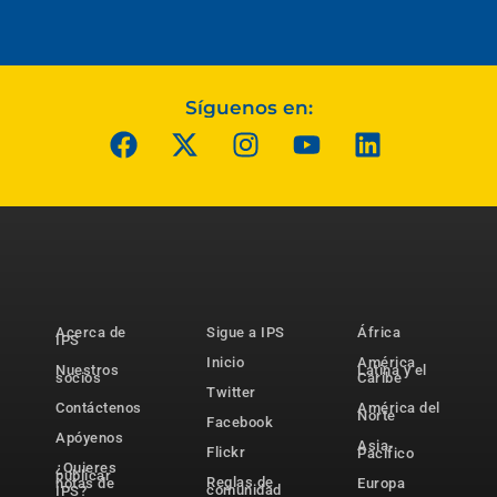
Síguenos en:
Acerca de
Sigue a IPS
África
IPS
Inicio
América
Nuestros
Latina y el
socios
Caribe
Twitter
Contáctenos
América del
Norte
Facebook
Apóyenos
Asia-
Flickr
Pacífico
¿Quieres
publicar
Reglas de
notas de
Europa
comunidad
IPS?