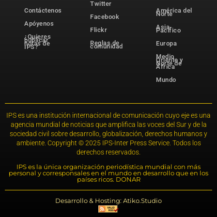
Twitter
Contáctenos
América del
Norte
Facebook
Apóyenos
Asia-
Flickr
Pacífico
¿Quieres
publicar
Reglas de
notas de
Europa
comunidad
IPS?
Medio
Oriente y
Norte de
África
Mundo
IPS es una institución internacional de comunicación cuyo eje es una
agencia mundial de noticias que amplifica las voces del Sur y de la
sociedad civil sobre desarrollo, globalización, derechos humanos y
ambiente. Copyright © 2025 IPS-Inter Press Service. Todos los
derechos reservados.
IPS es la única organización periodística mundial con más
personal y corresponsales en el mundo en desarrollo que en los
países ricos. DONAR
Desarrollo & Hosting: Atiko.Studio