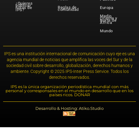
¿Quieres
publicar
Reglas de
notas de
Europa
comunidad
IPS?
Medio
Oriente y
Norte de
África
Mundo
IPS es una institución internacional de comunicación cuyo eje es una
agencia mundial de noticias que amplifica las voces del Sur y de la
sociedad civil sobre desarrollo, globalización, derechos humanos y
ambiente. Copyright © 2025 IPS-Inter Press Service. Todos los
derechos reservados.
IPS es la única organización periodística mundial con más
personal y corresponsales en el mundo en desarrollo que en los
países ricos. DONAR
Desarrollo & Hosting: Atiko.Studio