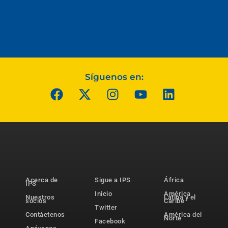
Síguenos en:
Acerca de
Sigue a IPS
África
IPS
Inicio
América
Nuestros
Latina y el
socios
Caribe
Twitter
Contáctenos
América del
Norte
Facebook