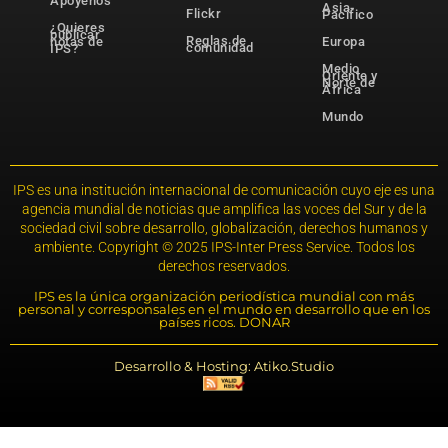
Apóyenos
Asia-
Flickr
Pacífico
¿Quieres
publicar
Reglas de
notas de
Europa
comunidad
IPS?
Medio
Oriente y
Norte de
África
Mundo
IPS es una institución internacional de comunicación cuyo eje es una
agencia mundial de noticias que amplifica las voces del Sur y de la
sociedad civil sobre desarrollo, globalización, derechos humanos y
ambiente. Copyright © 2025 IPS-Inter Press Service. Todos los
derechos reservados.
IPS es la única organización periodística mundial con más
personal y corresponsales en el mundo en desarrollo que en los
países ricos. DONAR
Desarrollo & Hosting: Atiko.Studio