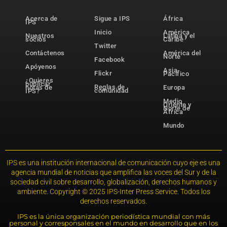
Acerca de
Sigue a IPS
África
IPS
Inicio
América
Nuestros
Latina y el
socios
Caribe
Twitter
Contáctenos
América del
Norte
Facebook
Apóyenos
Asia-
Flickr
Pacífico
¿Quieres
publicar
Reglas de
notas de
Europa
comunidad
IPS?
Medio
Oriente y
Norte de
África
Mundo
IPS es una institución internacional de comunicación cuyo eje es una
agencia mundial de noticias que amplifica las voces del Sur y de la
sociedad civil sobre desarrollo, globalización, derechos humanos y
ambiente. Copyright © 2025 IPS-Inter Press Service. Todos los
derechos reservados.
IPS es la única organización periodística mundial con más
personal y corresponsales en el mundo en desarrollo que en los