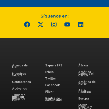
Síguenos en:
Acerca de
Sigue a IPS
África
IPS
Inicio
América
Nuestros
Latina y el
socios
Caribe
Twitter
Contáctenos
América del
Norte
Facebook
Apóyenos
Asia-
Flickr
Pacífico
¿Quieres
publicar
Reglas de
notas de
Europa
comunidad
IPS?
Medio
Oriente y
Norte de