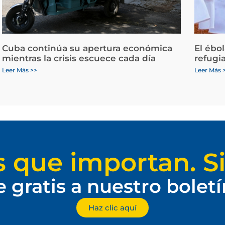
Cuba continúa su apertura económica
El ébo
mientras la crisis escuece cada día
refugi
Leer Más >>
Leer Más 
s que importan. Si
e gratis a nuestro bolet
Haz clic aquí