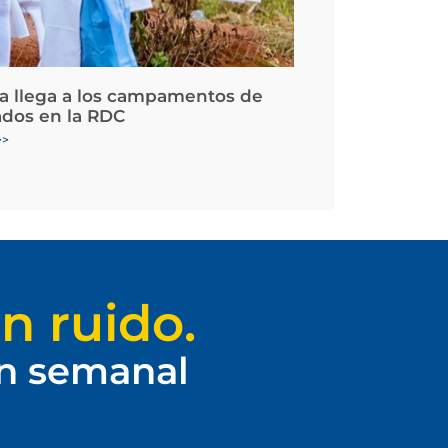
la llega a los campamentos de
ados en la RDC
>>
n ruido.
ín semanal