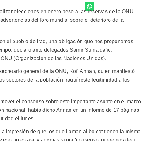
ealizar elecciones en enero pese a las reservas de la ONU
 advertencias del foro mundial sobre el deterioro de la
 con el pueblo de Iraq, una obligación que nos proponemos
tiempo, declaró ante delegados Samir Sumaida'ie,
a ONU (Organización de las Naciones Unidas).
secretario general de la ONU, Kofi Annan, quien manifestó
s sectores de la población iraquí reste legitimidad a los
omover el consenso sobre este importante asunto en el marc
ión nacional, había dicho Annan en un informe de 17 páginas
ridad el lunes.
la impresión de que los que llaman al boicot tienen la misma
 y eso no es así, y además si por 'consenso' queremos decir