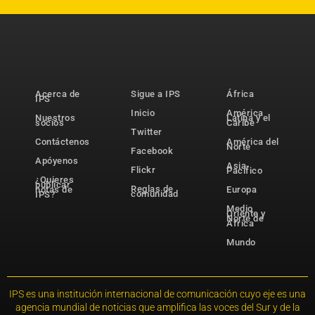
Acerca de
Sigue a IPS
África
IPS
Inicio
América
Nuestros
Latina y el
socios
Caribe
Twitter
Contáctenos
América del
Norte
Facebook
Apóyenos
Asia-
Flickr
Pacífico
¿Quieres
publicar
Reglas de
notas de
Europa
comunidad
IPS?
Medio
Oriente y
Norte de
África
Mundo
IPS es una institución internacional de comunicación cuyo eje es una
agencia mundial de noticias que amplifica las voces del Sur y de la