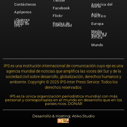
Twitter
Contáctenos
América del
Norte
Facebook
Apóyenos
Asia-
Flickr
Pacífico
¿Quieres
publicar
Reglas de
notas de
Europa
comunidad
IPS?
Medio
Oriente y
Norte de
África
Mundo
IPS es una institución internacional de comunicación cuyo eje es una
agencia mundial de noticias que amplifica las voces del Sur y de la
sociedad civil sobre desarrollo, globalización, derechos humanos y
ambiente. Copyright © 2025 IPS-Inter Press Service. Todos los
derechos reservados.
IPS es la única organización periodística mundial con más
personal y corresponsales en el mundo en desarrollo que en los
países ricos. DONAR
Desarrollo & Hosting: Atiko.Studio