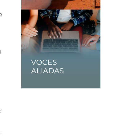
o
l
e
n