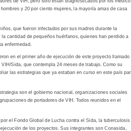
dores de VIH, pero sólo están diagnosticados por los médico
n hombres y 20 por ciento mujeres, la mayoría amas de casa
niños, que fueron infectados por sus madres durante la
 la cantidad de pequeños huérfanos, quienes han perdido a
sta enfermedad.
ieron en el primer año de ejecución de este proyecto llamado
l VIH/Sida, que contempla 24 meses de trabajo. Como su
liar las estrategias que ya estaban en curso en este país pa
strategia son el gobierno nacional, organizaciones sociales
 agrupaciones de portadores de VIH. Todos reunidos en el
por el Fondo Global de Lucha contra el Sida, la tuberculosis
a ejecución de los proyectos. Sus integrantes son Conasida,